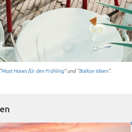
“
Must Haves für den Frühling
” und “
Balkon Ideen
“.
ren