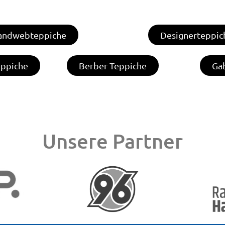
andwebteppiche
Designerteppic
eppiche
Berber Teppiche
Ga
Unsere Partner