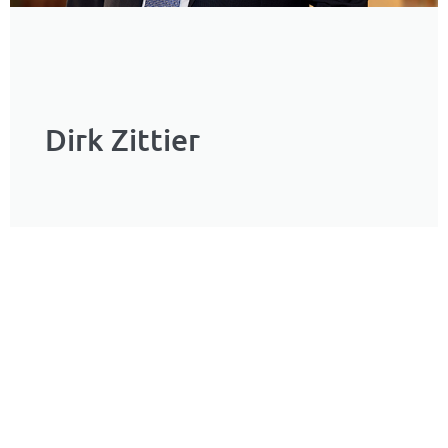
Dirk Zittier
Experte für Lampen und Leuchten
Vorteile einer persönlichen Beratung Ob
telefonisch, per Email oder direkt bei uns vor Ort
im Möbelhaus - unsere Mitarbeiter aus dem
Serviceteam stehen Ihnen immer beratend zur
Seite. Denn Kundenkontakt ist das tägliche Brot
unserer Arbeit. Wir freuen uns über jeden Besuch