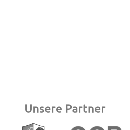
Das passende Licht zu seinem Raum zu finden ist
gar nicht so einfach. Herr Zittier berät Sie gerne!
Für Fragen und eine individuelle Beratung steht
Herr Zittier Ihnen sehr gerne jederzeit zur
Verfügung.
Jetzt kontaktieren!
Wir freuen uns auf Ihren Besuch!
Unsere Partner