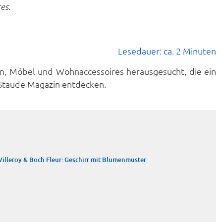
es.
Lesedauer: ca. 2 Minuten
een, Möbel und Wohnaccessoires herausgesucht, die ein
l Staude Magazin entdecken.
Villeroy & Boch Fleur: Geschirr mit Blumenmuster