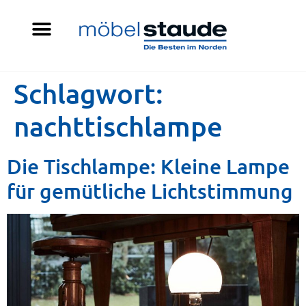
Schlagwort:
nachttischlampe
Die Tischlampe: Kleine Lampe
für gemütliche Lichtstimmung