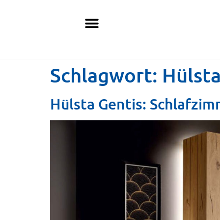
Schlagwort:
Hülst
Hülsta Gentis: Schlafzi