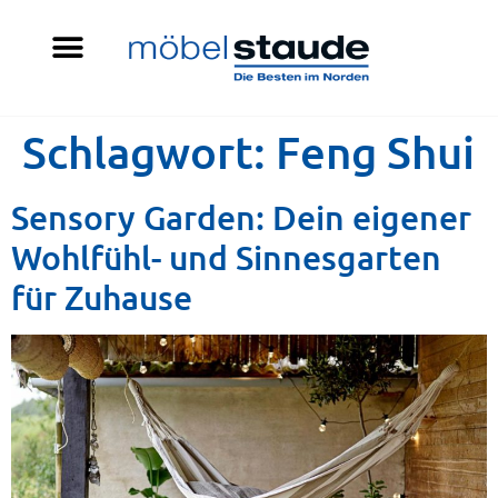
Schlagwort:
Feng Shui
Sensory Garden: Dein eigener
Wohlfühl- und Sinnesgarten
für Zuhause